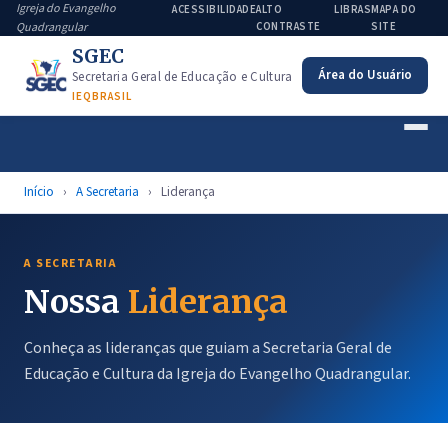
Igreja do Evangelho
ACESSIBILIDADE
ALTO
LIBRAS
MAPA DO
Quadrangular
CONTRASTE
SITE
SGEC
Área do Usuário
Secretaria Geral de Educação e Cultura
IEQBRASIL
Início
›
A Secretaria
›
Liderança
A SECRETARIA
Nossa
Liderança
Conheça as lideranças que guiam a Secretaria Geral de
Educação e Cultura da Igreja do Evangelho Quadrangular.